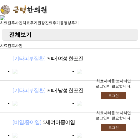
치료전후사진
치료후기
원장진료후기
동영상후기
로그인
회원가입
전체보기
＋ 금빛한의원
아토피
치료전후사진
· 한의원소개
－ 금빛한의원
＋ 입원실/교통사고/통증
기타피부질환
[기타피부질환]
30대 여성 한포진
· 진주사천점안내
· 입원실
－ 입원실/교통사고/통증
다이어트
＋ 피부질환
· 부산점안내
· 교통사고
여드름.탈모
· 아토피
－ 피부질환
＋ 다이어트
치료사례를 보시려면
· 청정안심한약
로그인이 필요합니다.
· 통증
비염.중이염
[기타피부질환]
30대 남성 한포진
· 한포진
· 다이어트
－ 다이어트
＋ 한방이비인후과
로그인
구안와사
· 건선
· 비염
－ 한방이비인후과
＋ 아이앤 맘
성장.기타
· 지루성피부염
치료사례를 보시려면
· 감기
로그인이 필요합니다.
· 산후보약
－ 아이앤 맘
＋ 기타질환
[비염.중이염]
5세여아중이염
· 두드러기
· 축농증/중이염
로그인
· 성장
· 습진
· 공진단/경옥고
－ 기타질환
＋ 치료사례