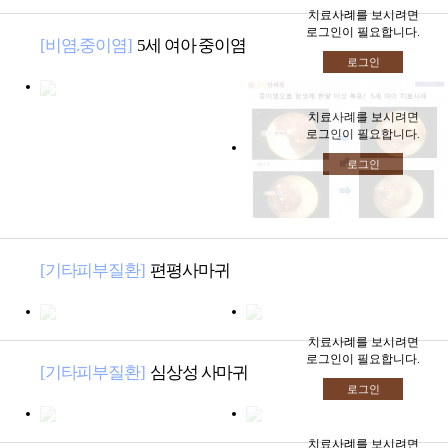
· 성조숙증
· 사마귀
· 구안와사
치료사례를 보시려면
· 치료전후사진
－ 치료사례
＋ 상담&커뮤니티
로그인이 필요합니다.
[비염.중이염]
5세 여아 중이염
· 원형탈모
· 치료후기
로그인
· 온라인상담
－ 상담&커뮤니티
· 해독/고혈압/당뇨
· 원장진료후기
· 카톡상담
· 여드름
치료사례를 보시려면
· 동영상후기
· 온라인예약
로그인이 필요합니다.
· 탈모
· 금빛칼럼
로그인
· 금빛소식
· 비급여 진료비용
[기타피부질환]
편평사마귀
치료사례를 보시려면
로그인이 필요합니다.
[기타피부질환]
심상성 사마귀
로그인
치료사례를 보시려면